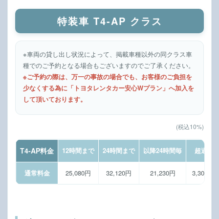
特装車 T4-AP クラス
※車両の貸し出し状況によって、掲載車種以外の同クラス車
種でのご予約となる場合もございますのでご了承ください。
※ご予約の際は、万一の事故の場合でも、お客様のご負担を
少なくする為に「トヨタレンタカー安心Wプラン」へ加入を
して頂いております。
(税込10%)
T4-AP料金
12時間まで
24時間まで
以降24時間毎
超過料
通常料金
25,080円
32,120円
21,230円
3,300円/