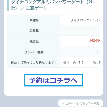
ダイナロングアルミバンパワーゲート（2t～
3t） ／ 垂直ゲート
車種名
ダイナロングアルミバンパ
定員数
3名
中型免許以
免許証
ナンバー種類
１ナン
荷台寸（車両により異なります）
長さ：約4,510ｍｍ 幅：約2,0
▲ このページのトップへ戻る