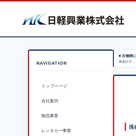
■ 古物商
事業許可： 
NAVIGATION
トップページ
会社案内
物流事業
現
レンタカー事業